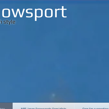
nowsport
 style
issy
NBS Japan Snowsports Specialists
Gear I'm supporting