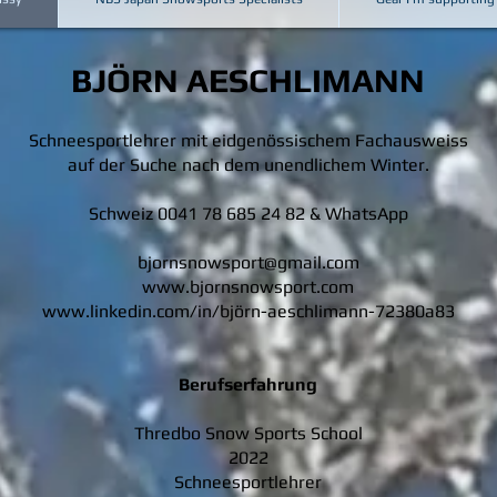
BJÖRN AESCHLIMANN
Schneesportlehrer mit eidgenössischem Fachausweiss
auf der Suche nach dem unendlichem Winter.
Schweiz 0041 78 685 24 82 & WhatsApp
bjornsnowsport@gmail.com
www.bjornsnowsport.com
www.linkedin.com/in/björn-aeschlimann-72380a83
Berufserfahrung
Thredbo Snow Sports School
2022
Schneesportlehrer