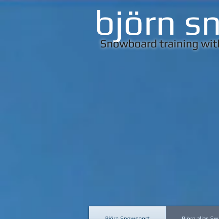
björn s
Snowboard training with
Björn Snowsport
Björn alias Sw