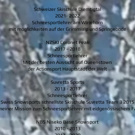
Schweizer Skischule Diemtigtal
2021- 2022
Schneesportlehrer am Wiriehorn
mit möglichkeiten auf der Grimmialp und Springebode
NZSKI Coronet Peak
2017 - 2018
Schneesportlehrer
Mit der besten Aussicht auf Queenstown
der Actionsport Hauptstadt der Welt
Suvretta Sports
2013 - 2017
Schneesportlehrer
Swiss Snowsports schnellste Skischule Suvretta Team 3 2015
meiner Mission zum Schneesportlehrer mit eidgenössischem 
NBS Niseko Base Snowsport
2010 - 2013