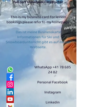
full cert snowboard instructor
This is my business card For lesson
bookings please refer to my homepage.
Das ist meine Businesskarte
Informationen für Ski und
Snowboardunterricht gibt es auf meiner
Webseite.
WhatsApp
+41 78 685
24 82
Personal Facebook
Instagram
Linkedin