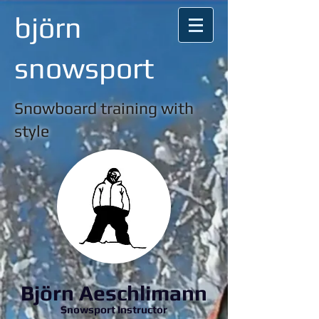
björn
snowsport
Snowboard training with
style
Björn Aeschlimann
Snowsport Instructor